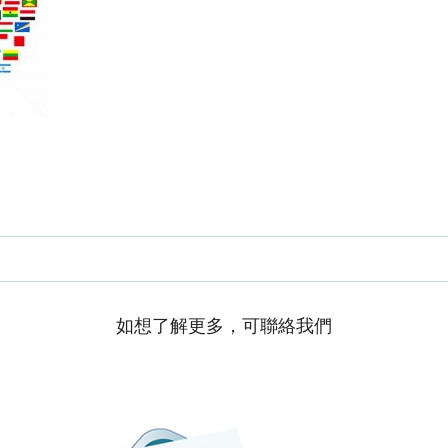
如想了解更多，可聯絡我們