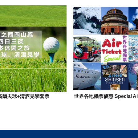
高爾夫球+清酒見學套票
世界各地機票優惠 Special Air-